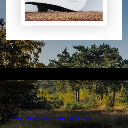
Praxisanschrift
Privatpraxis Thomas Ammich
Heilpraktiker für Psychotherapie
Antoniusstraße 1 · 47623 Kevelaer
Telefon: 02832 5039218
→
Kostenloses Kennenlerngespräch am Telefon