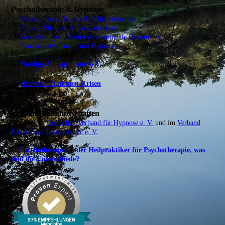
Psychotherapie & Hypnose
→
Stress, innere Unruhe & Schlafstörungen
→
Ängste, Phobien & Panikattacken
→
Veränderungen, Verlust & emotionale Belastungen
→
Raucherentwöhnung mit Hypnose
→
Häufige Anliegen von A-Z
⚠️
Hinweis bei akuten Krisen
Verbandsmitgliedschaften
Mitglied im
Deutschen Verband für Hypnose e. V.
und im
Verband
Freier Psychotherapeuten e. V.
→
Psychotherapeut oder Heilpraktiker für Psychotherapie, was
sind die Unterschiede?