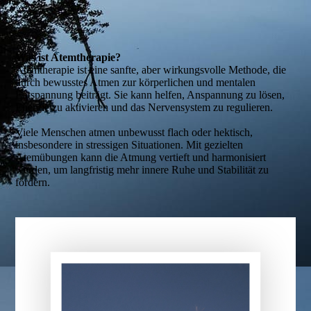
Was ist Atemtherapie?
Atemtherapie ist eine sanfte, aber wirkungsvolle Methode, die
durch bewusstes Atmen zur körperlichen und mentalen
Entspannung beiträgt. Sie kann helfen, Anspannung zu lösen,
Energie zu aktivieren und das Nervensystem zu regulieren.
Viele Menschen atmen unbewusst flach oder hektisch,
insbesondere in stressigen Situationen. Mit gezielten
Atemübungen kann die Atmung vertieft und harmonisiert
werden, um langfristig mehr innere Ruhe und Stabilität zu
fördern.