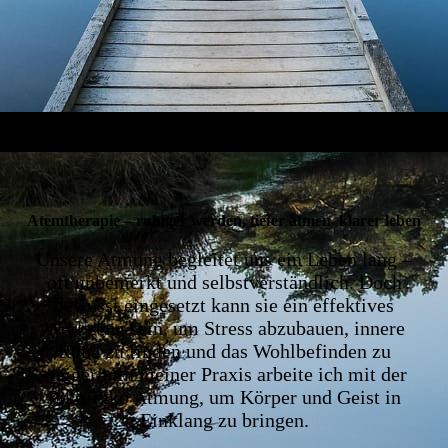
Atemtherapie – ruhiger werden, tiefer atmen, klarer leben
Unsere Atmung begleitet uns ein Leben lang –
oft unbemerkt und selbstverständlich. Doch
bewusst eingesetzt kann sie ein effektives
Werkzeug sein, um Stress abzubauen, innere
Ruhe zu finden und das Wohlbefinden zu
steigern. In meiner Praxis arbeite ich mit der
Piko-Piko Atmung, um Körper und Geist in
Einklang zu bringen.