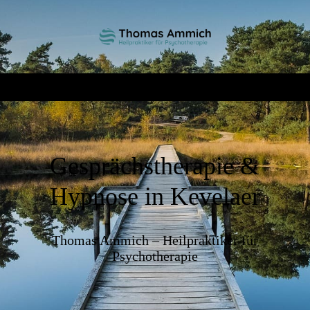
Gesprächstherapie &
Hypnose in Kevelaer
Thomas Ammich – Heilpraktiker für
Psychotherapie