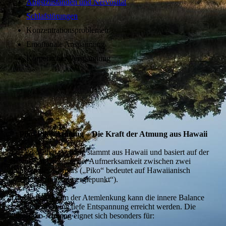
Angstzuständen und Nervosität
Schlafstörungen
Konzentrationsproblemen
Emotionale Anspannung
Körperlicher Verspannung
Piko-Piko-Atmung – Die Kraft der Atmung aus Hawaii
Die Piko-Piko-Atmung stammt aus Hawaii und basiert auf der
bewussten Lenkung der Aufmerksamkeit zwischen zwei
Punkten des Körpers („Piko“ bedeutet auf Hawaiianisch
„Zentrum“ oder „Energiepunkt“).
Durch diese Form der Atemlenkung kann die innere Balance
gefördert und eine tiefe Entspannung erreicht werden. Die
Piko-Piko-Atmung eignet sich besonders für: