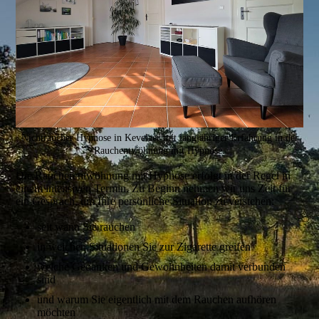
Nichtraucher Hypnose in Kevelaer mit langjähriger Erfahrung in der
Rauchentwöhnung mit Hypnose.
Die Raucherentwöhnung mit Hypnose erfolgt in der Regel in
einem intensiven Termin. Zu Beginn nehmen wir uns Zeit für
ein Gespräch, um Ihre persönliche Situation zu verstehen:
seit wann Sie rauchen
in welchen Situationen Sie zur Zigarette greifen
welche Gedanken und Gewohnheiten damit verbunden
sind
und warum Sie eigentlich mit dem Rauchen aufhören
möchten