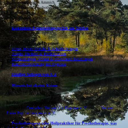
Privatpraxis Thomas Ammich
Heilpraktiker für Psychotherapie
Antoniusstraße 1 · 47623 Kevelaer
Telefon: 02832 5039218
→
Kostenloses Kennenlerngespräch am Telefon
Psychotherapie & Hypnose
→
Stress, innere Unruhe & Schlafstörungen
→
Ängste, Phobien & Panikattacken
→
Veränderungen, Verlust & emotionale Belastungen
→
Raucherentwöhnung mit Hypnose
→
Häufige Anliegen von A-Z
⚠️
Hinweis bei akuten Krisen
Verbandsmitgliedschaften
Mitglied im
Deutschen Verband für Hypnose e. V.
und im
Verband
Freier Psychotherapeuten e. V.
→
Psychotherapeut oder Heilpraktiker für Psychotherapie, was