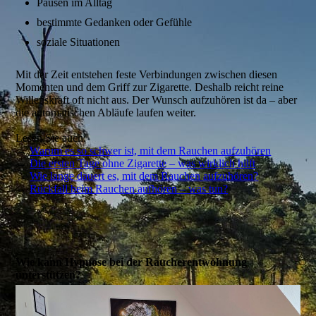
Pausen im Alltag
bestimmte Gedanken oder Gefühle
soziale Situationen
Mit der Zeit entstehen feste Verbindungen zwischen diesen
Momenten und dem Griff zur Zigarette. Deshalb reicht reine
Willenskraft oft nicht aus. Der Wunsch aufzuhören ist da – aber
die automatischen Abläufe laufen weiter.
Lesen Sie auch:
→
Warum es so schwer ist, mit dem Rauchen aufzuhören
→
Die ersten Tage ohne Zigarette – was wirklich hilft
→
Wie lange dauert es, mit dem Rauchen aufzuhören?
→
Rückfall beim Rauchen aufhören – was tun?
Wie kann Hypnose bei der Raucherentwöhnung
unterstützen?