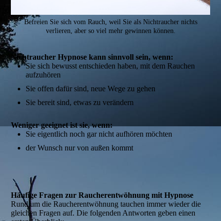
Befreien Sie sich vom Rauch, weil Sie als Nichtraucher nichts
verlieren, aber so viel mehr gewinnen können.
Nichtraucher Hypnose kann sinnvoll sein, wenn:
Sie sich bewusst entschieden haben, mit dem Rauchen
aufzuhören
Sie offen dafür sind, neue Wege zu gehen
Sie bereit sind, etwas zu verändern
Weniger geeignet ist sie, wenn:
Sie eigentlich noch gar nicht aufhören möchten
der Wunsch nur von außen kommt
Häufige Fragen zur Raucherentwöhnung mit Hypnose
Rund um die Raucherentwöhnung tauchen immer wieder die
gleichen Fragen auf. Die folgenden Antworten geben einen