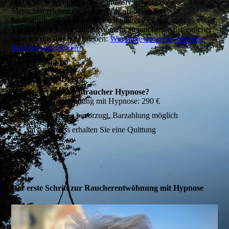
davon ab, wie lange und wie intensiv geraucht wurde. Viele
Menschen erleben die ersten Tage als besonders
herausfordernd, stellen aber nach kurzer Zeit fest, dass es von
Tag zu Tag leichter fällt, nicht mehr zu rauchen. Ausführlicher
habe ich das hier beschrieben:
Wie lange dauert es, mit dem
Rauchen aufzuhören?
Was kostet eine Nichtraucher Hypnose?
Raucherentwöhnung mit Hypnose: 290 €
Kartenzahlung bevorzugt, Barzahlung möglich
Im Anschluss erhalten Sie eine Quittung
Der erste Schritt zur Raucherentwöhnung mit Hypnose