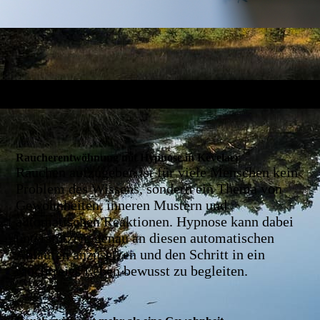
Raucherentwöhnung mit Hypnose in Kevelaer
Rauchen aufzugeben ist für viele Menschen kein
Problem des Wissens, sondern ein Thema von
Gewohnheiten, inneren Mustern und
automatischen Reaktionen.
Hypnose kann dabei
unterstützen, genau an diesen automatischen
Abläufen anzusetzen und den Schritt in ein
rauchfreies Leben bewusst zu begleiten.