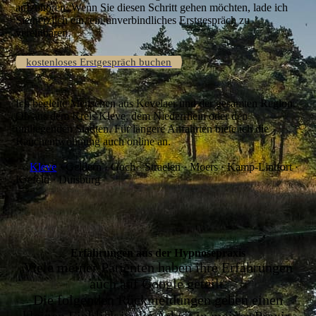
aufzuhören. Wenn Sie diesen Schritt gehen möchten, lade ich
Sie herzlich ein, ein unverbindliches Erstgespräch zu
vereinbaren.
kostenloses Erstgespräch buchen
Ich begleite Menschen aus Kevelaer und der gesamten Region.
Ob aus dem Kreis Kleve, dem Niederrhein oder den
umliegenden Städten. Für längere Anfahrten biete ich die
Rauchentwöhnung auch online an.
→
Kleve
· Geldern · Goch · Straelen · Moers · Kamp-Lintfort ·
Krefeld · Duisburg
Erfahrungen aus der Hypnosepraxis
Viele meiner Patienten haben ihre Erfahrungen
auch auf Google geteilt.
Die folgenden Rückmeldungen geben einen
kleinen Einblick in die Arbeit in meiner Praxis.