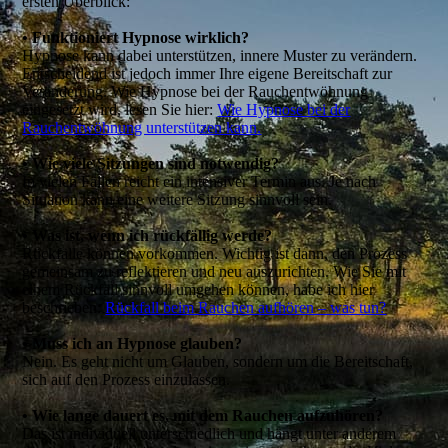
ersten Überblick:
• Funktioniert Hypnose wirklich?
Hypnose kann dabei unterstützen, innere Muster zu verändern.
Entscheidend ist jedoch immer Ihre eigene Bereitschaft zur
Veränderung. Wie Hypnose bei der Rauchentwöhnung
eingesetzt wird, lesen Sie hier:
Wie Hypnose bei der
Rauchentwöhnung unterstützen kann.
• Wie viele Sitzungen sind notwendig?
In vielen Fällen reicht ein intensiver Termin aus. Je nach
Situation kann eine weitere Sitzung sinnvoll sein.
• Was ist, wenn ich rückfällig werde?
Rückfälle können vorkommen. Wichtig ist dann, den Prozess
gemeinsam zu reflektieren und neu auszurichten. Wie Sie mit
einem Rückfall sinnvoll umgehen können, habe ich hier
beschrieben:
Rückfall beim Rauchen aufhören – was tun?
• Muss ich an Hypnose glauben?
Nein. Es geht nicht um Glauben, sondern um die Bereitschaft,
sich auf den Prozess einzulassen.
• Wie lange dauert es, mit dem Rauchen aufzuhören?
Das ist individuell unterschiedlich und hängt unter anderem