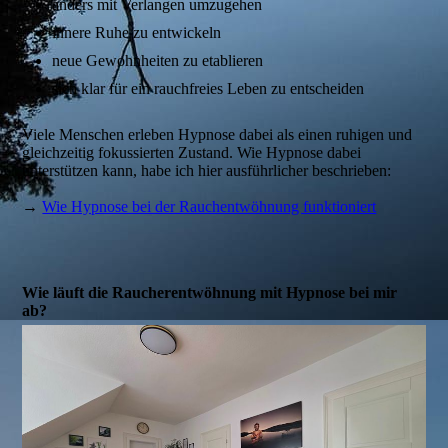
anders mit Verlangen umzugehen
innere Ruhe zu entwickeln
neue Gewohnheiten zu etablieren
sich klar für ein rauchfreies Leben zu entscheiden
Viele Menschen erleben Hypnose dabei als einen ruhigen und
gleichzeitig fokussierten Zustand. Wie Hypnose dabei
unterstützen kann, habe ich hier ausführlicher beschrieben:
→
Wie Hypnose bei der Rauchentwöhnung funktioniert
Wie läuft die Raucherentwöhnung mit Hypnose bei mir
ab?