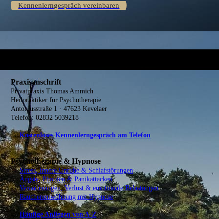
Kennenlerngespräch vereinbaren
Praxisanschrift
Privatpraxis Thomas Ammich
Heilpraktiker für Psychotherapie
Antoniusstraße 1 · 47623 Kevelaer
Telefon: 02832 5039218
→
Kostenloses Kennenlerngespräch am Telefon
Psychotherapie & Hypnose
→
Stress, innere Unruhe & Schlafstörungen
→
Ängste, Phobien & Panikattacken
→
Veränderungen, Verlust & emotionale Belastungen
→
Raucherentwöhnung mit Hypnose
→
Häufige Anliegen von A-Z