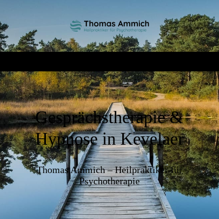
Gesprächstherapie &
Hypnose in Kevelaer
Thomas Ammich – Heilpraktiker für
Psychotherapie