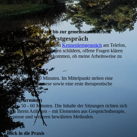
Vom ersten Gespräch bis zur gemeinsamen Arbeit
1. Kostenloses Erstgespräch
In einem etwa 15-minütigen
Kennenlerngespräch
am Telefon,
können Sie mir Ihr Anliegen schildern, offene Fragen klären
und ein Gefühl dafür bekommen, ob meine Arbeitsweise zu
Ihnen passt.
2. Ihr erster Termin
Dauer: ca. 60 - 90 Minuten. Im Mittelpunkt stehen eine
ausführliche Anamnese sowie eine erste therapeutische
Anwendung.
3. Folgetermin(e)
Dauer: 50 - 60 Minuten. Die Inhalte der Sitzungen richten sich
nach Ihrem Anliegen – mit Elementen aus Gesprächstherapie,
Hypnose und weiteren bewährten Methoden.
Blick in die Praxis