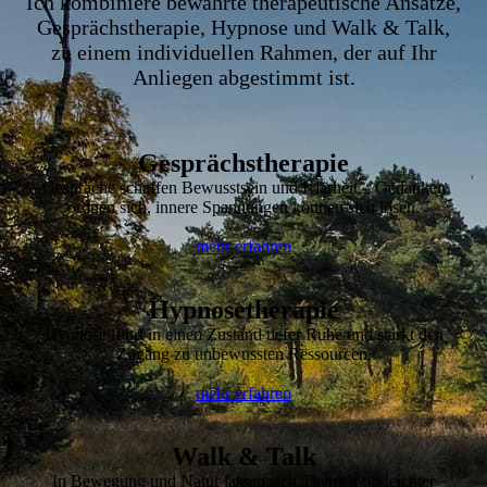
Ich kombiniere bewährte therapeutische Ansätze,
Gesprächstherapie, Hypnose und Walk & Talk,
zu einem individuellen Rahmen, der auf Ihr
Anliegen abgestimmt ist.
Gesprächstherapie
Gespräche schaffen Bewusstsein und Klarheit – Gedanken
ordnen sich, innere Spannungen können sich lösen.
mehr erfahren
Hypnosetherapie
Hypnose führt in einen Zustand tiefer Ruhe und stärkt den
Zugang zu unbewussten Ressourcen.
mehr erfahren
Walk & Talk
In Bewegung und Natur lassen sich Themen oft leichter