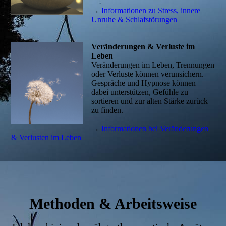
→
Informationen zu Stress, innere
Unruhe & Schlafstörungen
Veränderungen & Verluste im
Leben
Veränderungen im Leben, Trennungen
oder Verluste können verunsichern.
Gespräche und Hypnose können
dabei unterstützen, Gefühle zu
sortieren und zur alten Stärke zurück
zu finden.
→
Informationen bei Veränderungen
& Verlusten im Leben
Methoden & Arbeitsweise