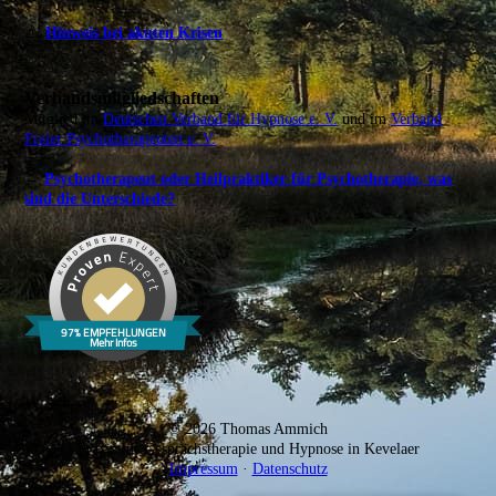
⚠️
Hinweis bei akuten Krisen
Verbandsmitgliedschaften
Mitglied im
Deutschen Verband für Hypnose e. V.
und im
Verband
Freier Psychotherapeuten e. V.
→
Psychotherapeut oder Heilpraktiker für Psychotherapie, was
sind die Unterschiede?
© 2026 Thomas Ammich
Praxis für Gesprächstherapie und Hypnose in Kevelaer
Impressum
·
Datenschutz