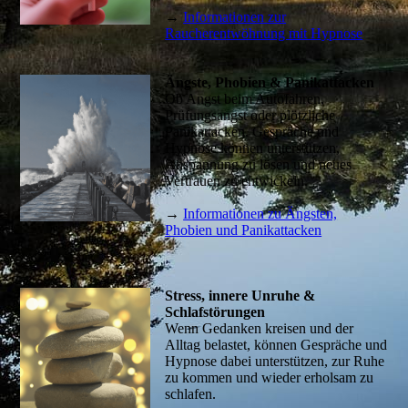
→
Informationen zur
Raucherentwöhnung mit Hypnose
Ängste, Phobien & Panikattacken
Ob Angst beim Autofahren,
Prüfungsangst oder plötzliche
Panikattacken. Gespräche und
Hypnose können unterstützen,
Anspannung zu lösen und neues
Vertrauen zu entwickeln.
→
Informationen zu Ängsten,
Phobien und Panikattacken
Stress, innere Unruhe &
Schlafstörungen
Wenn Gedanken kreisen und der
Alltag belastet, können Gespräche und
Hypnose dabei unterstützen, zur Ruhe
zu kommen und wieder erholsam zu
schlafen.