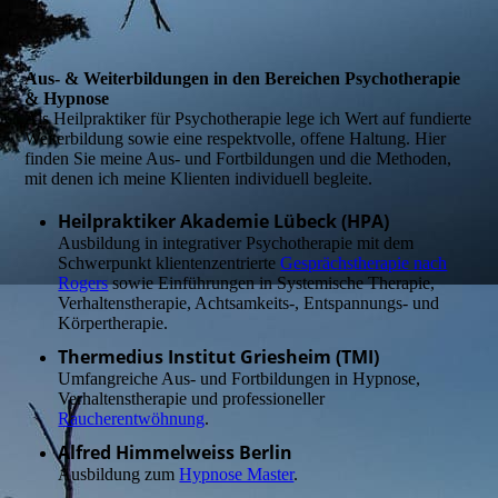
Aus- & Weiterbildungen in den Bereichen Psychotherapie
& Hypnose
Als Heilpraktiker für Psychotherapie lege ich Wert auf fundierte
Weiterbildung sowie eine respektvolle, offene Haltung. Hier
finden Sie meine Aus- und Fortbildungen und die Methoden,
mit denen ich meine Klienten individuell begleite.
Heilpraktiker Akademie Lübeck (HPA)
Ausbildung in integrativer Psychotherapie mit dem
Schwerpunkt klientenzentrierte
Gesprächstherapie nach
Rogers
sowie Einführungen in Systemische Therapie,
Verhaltenstherapie, Achtsamkeits-, Entspannungs- und
Körpertherapie.
Thermedius Institut Griesheim (TMI)
Umfangreiche Aus- und Fortbildungen in Hypnose,
Verhaltenstherapie und professioneller
Raucherentwöhnung
.
Alfred Himmelweiss Berlin
Ausbildung zum
Hypnose Master
.