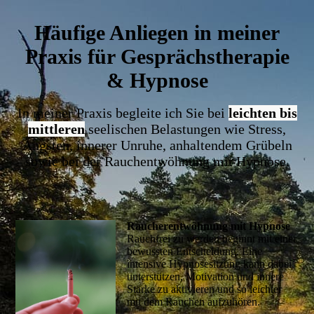
Häufige Anliegen in meiner
Praxis für Gesprächstherapie
& Hypnose
In meiner Praxis begleite ich Sie bei
leichten bis
mittleren
seelischen Belastungen wie Stress,
Ängsten, innerer Unruhe, anhaltendem Grübeln
sowie bei der Rauchentwöhnung mit Hypnose.
Raucherentwöhnung mit Hypnose
Rauchfrei zu werden beginnt mit einer
bewussten Entscheidung. Eine
intensive Hypnosesitzung kann dabei
unterstützen, Motivation und innere
Stärke zu aktivieren und so leichter
mit dem Rauchen aufzuhören.