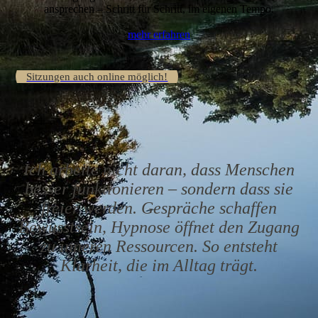
ansprechen – Schritt für Schritt, im eigenen Tempo.
mehr erfahren
Sitzungen auch online möglich!
Ich arbeite nicht daran, dass Menschen
besser funktionieren – sondern dass sie
freier werden.
Gespräche schaffen
Bewusstsein, Hypnose öffnet den Zugang
zu inneren Ressourcen. So entsteht
Klarheit, die im Alltag trägt.