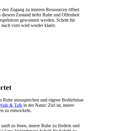
e den Zugang zu inneren Ressourcen öffnet
 In diesem Zustand tiefer Ruhe und Offenheit
rspektiven gewonnen werden. Schritt für
k nach vorn wird wieder klarer.
rtet
in Ruhe anzusprechen und eigene Bedürfnisse
Walk & Talk
in der Natur: Ziel ist, innere
en zu entwickeln.
sanft zu lösen, innere Ruhe zu fördern und
So kann Veränderung Schritt für Schritt zu