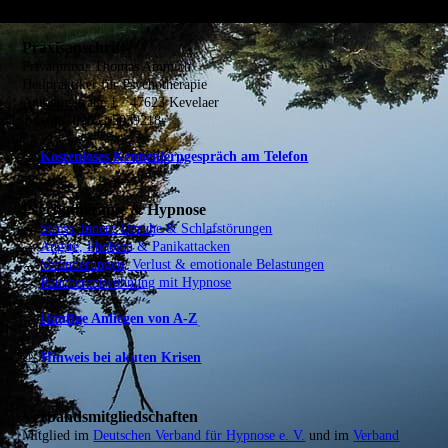
Praxisanschrift
Privatpraxis Thomas Ammich
Heilpraktiker für Psychotherapie
Antoniusstraße 1 · 47623 Kevelaer
Telefon: 02832 5039218
→
Kostenloses Kennenlerngespräch am Telefon
Psychotherapie & Hypnose
→
Stress, innere Unruhe & Schlafstörungen
→
Ängste, Phobien & Panikattacken
→
Veränderungen, Verlust & emotionale Belastungen
→
Raucherentwöhnung mit Hypnose
→
Häufige Anliegen von A-Z
⚠️
Hinweis bei akuten Krisen
Verbandsmitgliedschaften
Mitglied im
Deutschen Verband für Hypnose e. V.
und im
Verband