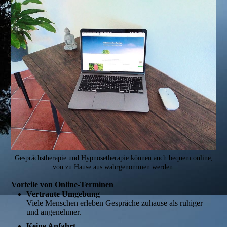
Gesprächstherapie und Hypnosetherapie können auch bequem online,
von zu Hause aus wahrgenommen werden.
Vorteile von Online-Terminen
Vertraute Umgebung
Viele Menschen erleben Gespräche zuhause als ruhiger
und angenehmer.
Keine Anfahrt