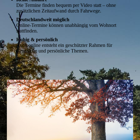
Die Termine finden bequem per Video statt – ohne
zusätzlichen Zeitaufwand durch Fahrwege.
Deutschlandweit möglich
Online-Termine können unabhängig vom Wohnort
stattfinden.
Ruhig & persönlich
Auch online entsteht ein geschützter Rahmen für
Gespräche und persönliche Themen.