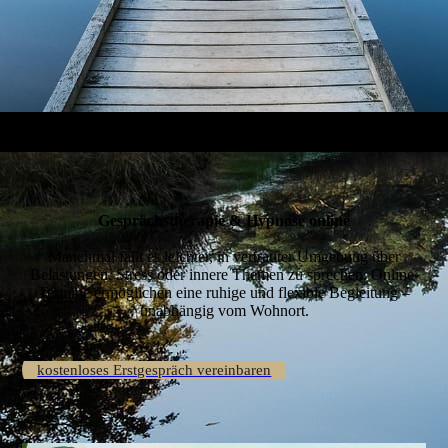
Gesprächstherapie & Hypnose online
Manchmal fällt es leichter, in vertrauter Umgebung über
Belastungen, Stress oder innere Themen zu sprechen. Online-
Termine ermöglichen eine ruhige und flexible Begleitung –
unabhängig vom Wohnort.
kostenloses Erstgespräch vereinbaren