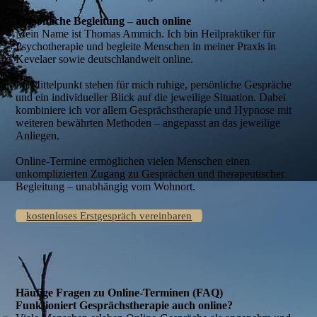
Persönliche Begleitung – auch online
Mein Name ist Thomas Ammich. Ich bin Heilpraktiker für
Psychotherapie und begleite Menschen in meiner Praxis in
Kevelaer sowie deutschlandweit online.
Im Mittelpunkt stehen für mich ruhige, persönliche Gespräche
und ein individueller Blick auf die jeweilige Situation. Dabei
kombiniere ich vor allem Gesprächstherapie und Hypnose mit
weiteren bewährten Methoden – angepasst an das jeweilige
Anliegen.
Online-Termine ermöglichen vielen Menschen einen
unkomplizierten Zugang zu Gesprächen und therapeutischer
Begleitung – unabhängig vom Wohnort.
kostenloses Erstgespräch vereinbaren
Häufige Fragen zu Online-Terminen (FAQ)
Funktioniert Gesprächstherapie auch online?