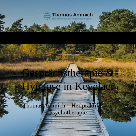
Gesprächstherapie &
Hypnose in Kevelaer
Thomas Ammich – Heilpraktiker für
Psychotherapie