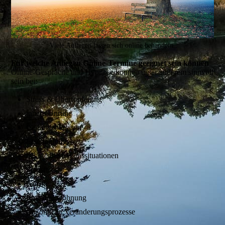
Viele Anliegen lassen sich online behandeln.
Für welche Anliegen Online-Termine geeignet sein können
Online-Gespräche und Hypnose können unter anderem sinnvoll
sein bei:
Stress & Überforderung
innere Unruhe
Gedankenkreisen
Erschöpfung
belastende Lebenssituationen
Selbstwert
Ängste
Rauchentwöhnung
persönliche Veränderungsprozesse