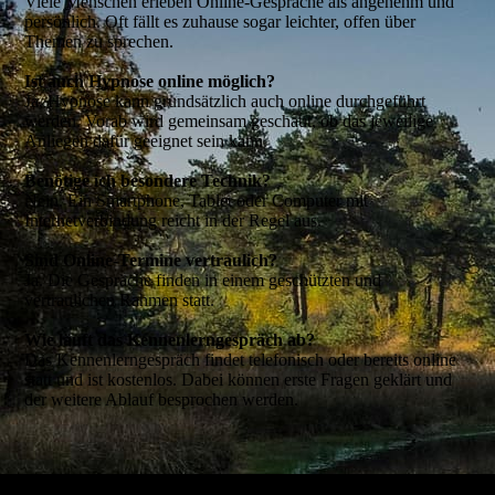
Viele Menschen erleben Online-Gespräche als angenehm und
persönlich. Oft fällt es zuhause sogar leichter, offen über
Themen zu sprechen.
Ist auch Hypnose online möglich?
Ja, Hypnose kann grundsätzlich auch online durchgeführt
werden. Vorab wird gemeinsam geschaut, ob das jeweilige
Anliegen dafür geeignet sein kann.
Benötige ich besondere Technik?
Nein. Ein Smartphone, Tablet oder Computer mit
Internetverbindung reicht in der Regel aus.
Sind Online-Termine vertraulich?
Ja. Die Gespräche finden in einem geschützten und
vertraulichen Rahmen statt.
Wie läuft das Kennenlerngespräch ab?
Das Kennenlerngespräch findet telefonisch oder bereits online
statt und ist kostenlos. Dabei können erste Fragen geklärt und
der weitere Ablauf besprochen werden.