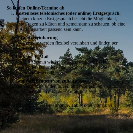
So laufen Online-Termine ab
Kostenloses telefonisches (oder online) Erstgespräch.
In einem kurzen Erstgespräch besteht die Möglichkeit,
erste Fragen zu klären und gemeinsam zu schauen, ob eine
Zusammenarbeit passend sein kann.
Terminvereinbarung
Die Termine werden flexibel vereinbart und finden per
Video statt.
Link per E-Mail
Vor dem Termin wird ein Zugangslink per E-Mail
zugesendet. Dafür ist keine besondere technische
Erfahrung notwendig.
Gespräch bequem von zuhause aus
Die Gespräche finden in vertrauter Umgebung statt –
ruhig, persönlich und ohne Anfahrt.
Es wird lediglich ein Smartphone, Tablet oder Computer
benötigt.