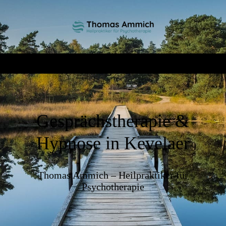
Gesprächstherapie &
Hypnose in Kevelaer
Thomas Ammich – Heilpraktiker für
Psychotherapie