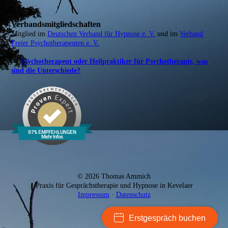
Verbandsmitgliedschaften
Mitglied im
Deutschen Verband für Hypnose e. V.
und im
Verband
Freier Psychotherapeuten e. V.
→
Psychotherapeut oder Heilpraktiker für Psychotherapie, was
sind die Unterschiede?
© 2026 Thomas Ammich
Praxis für Gesprächstherapie und Hypnose in Kevelaer
Impressum
·
Datenschutz
Erstgespräch buchen