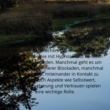
wirken sich häufig auch auf Sexualität und Partnerschaft aus.
Mein Ansatz
In meiner Praxis biete ich einen geschützten
Rahmen, um über Partnerschaft, Nähe und
Sexualität zu sprechen. Dabei verbinde ich
Gesprächstherapie mit Hypnose und weiteren
bewährten Methoden. Manchmal geht es um
das Verständnis innerer Blockaden, manchmal
um neue Wege, miteinander in Kontakt zu
kommen. Auch Aspekte wie Selbstwert,
Körperwahrnehmung und Vertrauen spielen
eine wichtige Rolle.