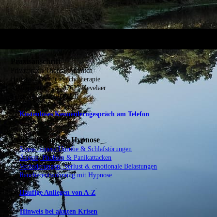
Praxisanschrift
Privatpraxis Thomas Ammich
Heilpraktiker für Psychotherapie
Antoniusstraße 1 · 47623 Kevelaer
Telefon: 02832 5039218
→
Kostenloses Kennenlerngespräch am Telefon
Psychotherapie & Hypnose
→
Stress, innere Unruhe & Schlafstörungen
→
Ängste, Phobien & Panikattacken
→
Veränderungen, Verlust & emotionale Belastungen
→
Raucherentwöhnung mit Hypnose
→
Häufige Anliegen von A-Z
⚠️
Hinweis bei akuten Krisen