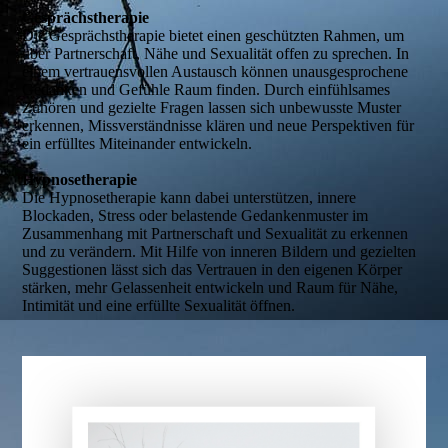
Gesprächstherapie
Die Gesprächstherapie bietet einen geschützten Rahmen, um
über Partnerschaft, Nähe und Sexualität offen zu sprechen. In
einem vertrauensvollen Austausch können unausgesprochene
Gedanken und Gefühle Raum finden. Durch einfühlsames
Zuhören und gezielte Fragen lassen sich unbewusste Muster
erkennen, Missverständnisse klären und neue Perspektiven für
ein erfülltes Miteinander entwickeln.
Hypnosetherapie
Die Hypnosetherapie kann dabei unterstützen, innere
Blockaden, Stress oder belastende Gedankenmuster im
Zusammenhang mit Partnerschaft und Sexualität zu erkennen
und zu verändern. Mit Hilfe von inneren Bildern und gezielten
Suggestionen lässt sich das Vertrauen in den eigenen Körper
stärken, mehr Gelassenheit entwickeln und Raum für Nähe,
Intimität und eine erfüllte Sexualität öffnen.