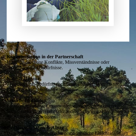
Kommunikation in der Partnerschaft
Unausgesprochene Konflikte, Missverständnisse oder
unterschiedliche Bedürfnisse.
Nähe & Distanz
Zwischen dem Bedürfnis nach Nähe und dem Wunsch nach
Freiraum kann Spannung entstehen.
Sexuelle Blockaden
Erektionsstörungen, Orgasmusschwierigkeiten, Schmerzen
beim Geschlechtsverkehr oder andere Schwierigkeiten können
die Partnerschaft belasten.
Einfluss von Stress & Alltag
Dauerbelastung, Sorgen oder gesundheitliche Einschränkungen