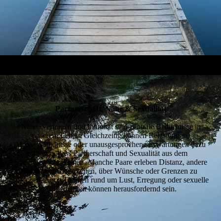
Partnerschaft, Nähe & Sexualität
Nähe, Vertrauen und Intimität sind zentrale Bedürfnisse in
unserem Leben. Gleichzeitig können Belastungen,
Missverständnisse oder unausgesprochene Erwartungen dazu
führen, dass Partnerschaft und Sexualität aus dem
Gleichgewicht geraten. Manche Paare erleben Distanz, andere
haben Schwierigkeiten, über Wünsche oder Grenzen zu
sprechen. Auch Themen rund um Lust, Erregung oder sexuelle
Zufriedenheit können herausfordernd sein.